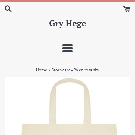
Skip
to
content
Gry Hege
Meny
›
Home
Stor veske - På en rosa sky