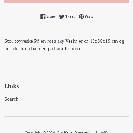
Share on Facebook
Tweet on Twitter
Pin on Pinterest
Share
Tweet
Pin it
Stor tøyveske På en rosa sky Veska er ca 48x38x15 cm og
perfekt for å ha med på handleturen.
Links
Search
Copyright © 2026,
Gry Hege
.
Powered by Shopify