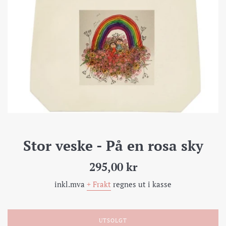
Stor veske - På en rosa sky
Pris
295,00 kr
inkl.mva
+ Frakt
regnes ut i kasse
UTSOLGT