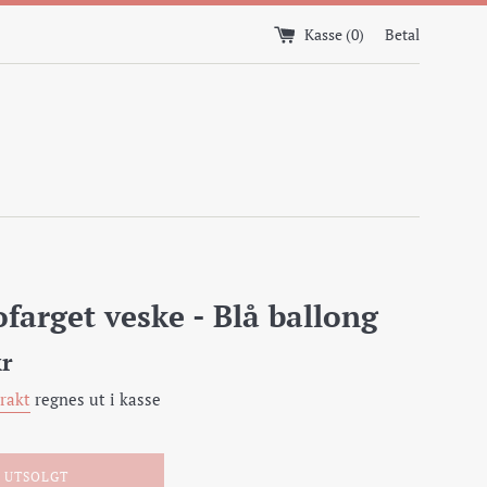
Kasse (
0
)
Betal
ofarget veske - Blå ballong
kr
Frakt
regnes ut i kasse
UTSOLGT