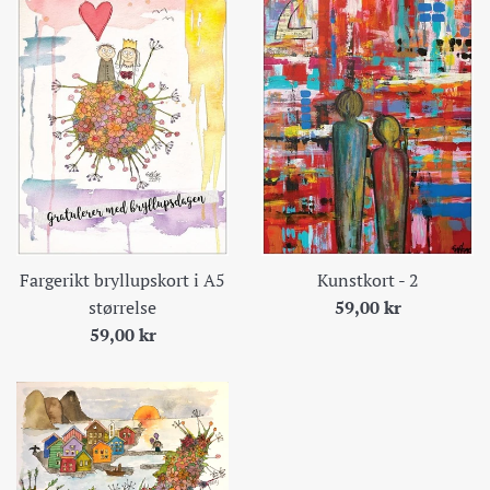
Kunstkort - 2
Fargerikt bryllupskort i A5
Pris
59,00 kr
størrelse
Pris
59,00 kr