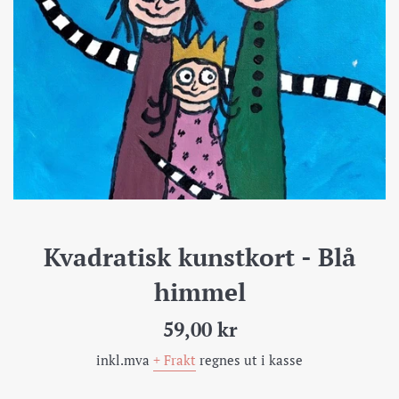
Kvadratisk kunstkort - Blå
himmel
Pris
59,00 kr
inkl.mva
+ Frakt
regnes ut i kasse