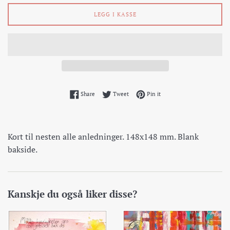
LEGG I KASSE
Share on Facebook
Tweet on Twitter
Pin on Pinterest
Share
Tweet
Pin it
Kort til nesten alle anledninger. 148x148 mm. Blank
bakside.
Kanskje du også liker disse?