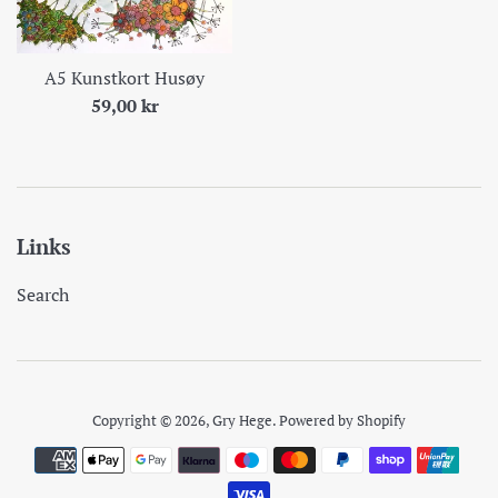
A5 Kunstkort Husøy
Pris
59,00 kr
Links
Search
Copyright © 2026,
Gry Hege
.
Powered by Shopify
Payment
icons