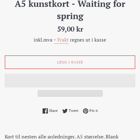
A5 kunstkort - Waiting for
spring
Pris
59,00 kr
inkl.mva
+ Frakt
regnes ut i kasse
LEGG I KASSE
Share on Facebook
Tweet on Twitter
Pin on Pinterest
Share
Tweet
Pin it
Kort til nesten alle anledninger. A5 størrelse. Blank