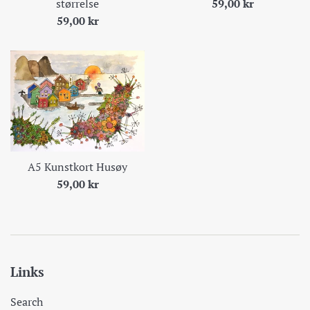
Pris
59,00 kr
størrelse
Pris
59,00 kr
A5 Kunstkort Husøy
Pris
59,00 kr
Links
Search