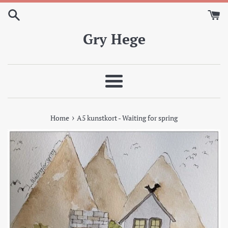
Skip
to
content
Gry Hege
Meny
›
Home
A5 kunstkort - Waiting for spring