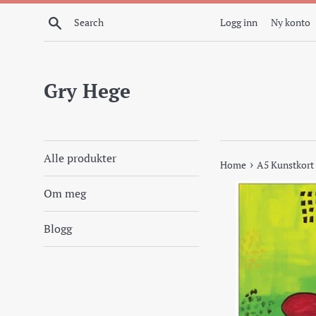
Skip
Search
Logg inn
Ny konto
to
content
Gry Hege
Alle produkter
›
Home
A5 Kunstkort
Om meg
Blogg