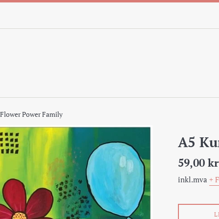
 Flower Power Family
A5 Ku
Pris
59,00 kr
inkl.mva
+ 
L