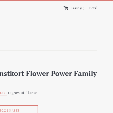
Kasse (
0
)
Betal
nstkort Flower Power Family
Frakt
regnes ut i kasse
EGG I KASSE