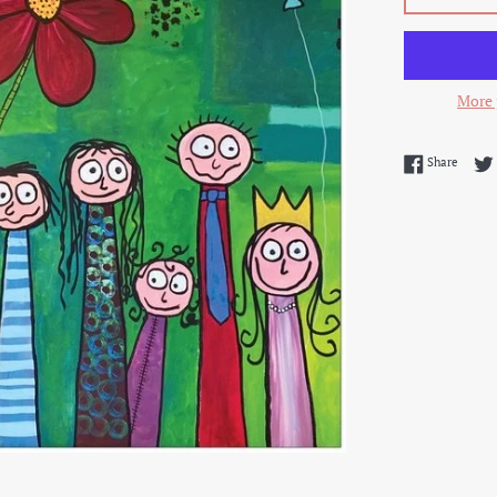
More 
Share 
Share