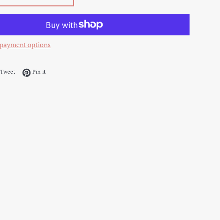
payment options
on Facebook
Tweet on Twitter
Pin on Pinterest
Tweet
Pin it