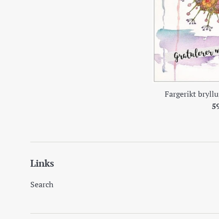
Fargerikt bryllu
Pr
5
Links
Search