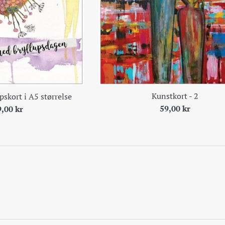
Kunstkort - 2
pskort i A5 størrelse
Pris
is
59,00 kr
9,00 kr